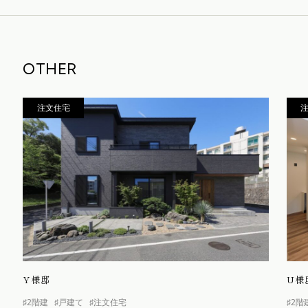
OTHER
注文住宅
Y様邸
U様
♯2階建
♯戸建て
♯注文住宅
♯2階