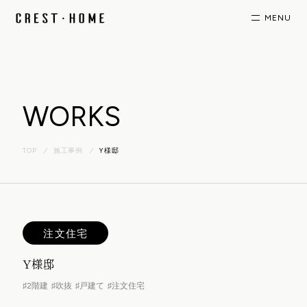
WORKS
TOP
施工事例
Y様邸
注文住宅
Y様邸
♯2階建
♯吹抜
♯戸建て
♯注文住宅