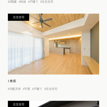
♯2階建
♯吹抜
♯戸建て
♯注文住宅
注文住宅
I様邸
♯勾配天井
♯平屋
♯戸建て
♯注文住宅
注文住宅