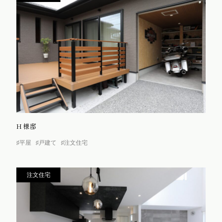
H様邸
♯平屋
♯戸建て
♯注文住宅
注文住宅