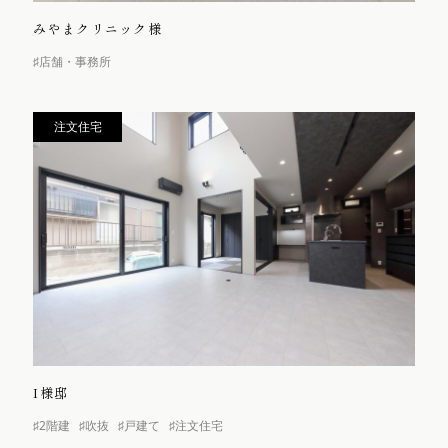
みやまクリニック様
♯店舗・事務所
注文住宅
I様邸
♯2階建
♯吹抜
♯戸建て
♯注文住宅