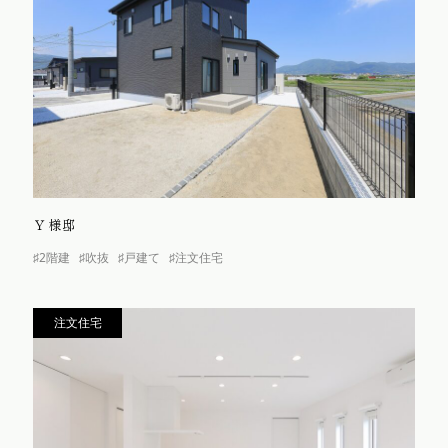
Ｙ様邸
♯2階建
♯吹抜
♯戸建て
♯注文住宅
注文住宅