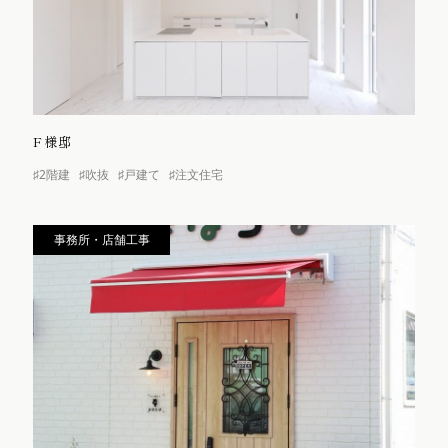
F様邸
♯2階建
♯吹抜
♯戸建て
♯注文住宅
事務所・店舗工事