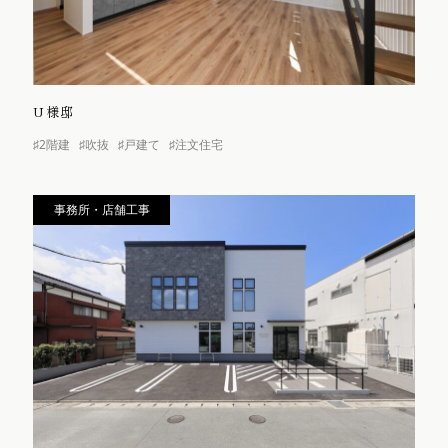
U様邸
♯2階建
♯吹抜
♯戸建て
♯注文住宅
事務所・店舗工事