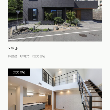
Y様邸
♯2階建
♯戸建て
♯注文住宅
注文住宅