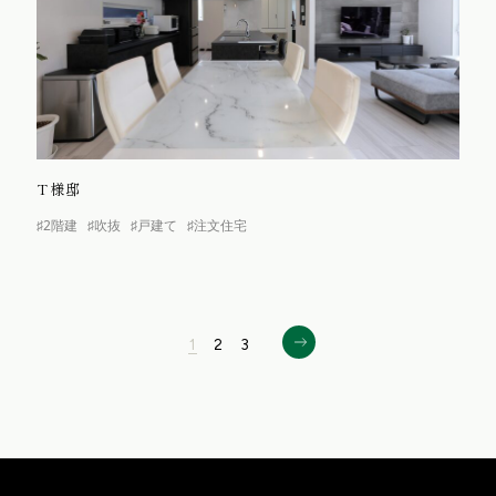
T様邸
♯2階建
♯吹抜
♯戸建て
♯注文住宅
1
2
3