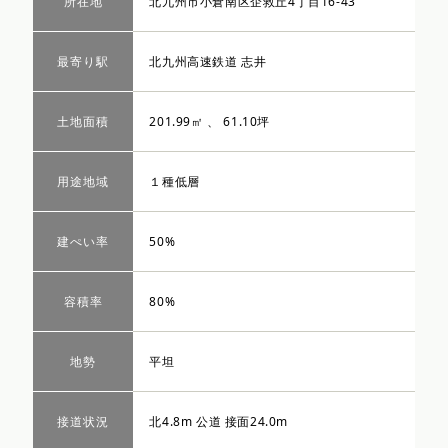
所在地
北九州市小倉南区企救丘4丁目16-43
最寄り駅
北九州高速鉄道 志井
土地面積
201.99㎡ 、 61.10坪
用途地域
１種低層
建ぺい率
50%
容積率
80%
地勢
平坦
接道状況
北4.8m 公道 接面24.0m