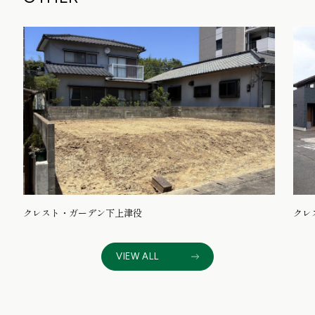
クレスト・ガーデン下上津役
クレ
VIEW ALL